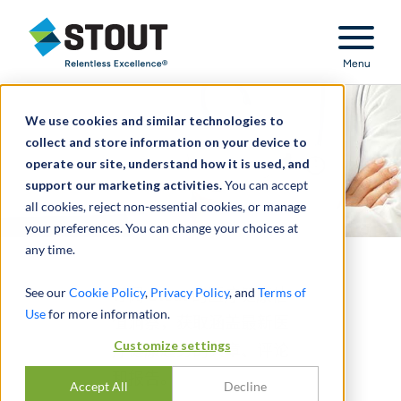
Stout Relentless Excellence
Menu
We use cookies and similar technologies to
collect and store information on your device to
operate our site, understand how it is used, and
support our marketing activities.
You can accept
all cookies, reject non-essential cookies, or manage
your preferences. You can change your choices at
any time.
See our
Cookie Policy
,
Privacy Policy
, and
Terms of
订阅 Stout 的医疗健康估
Use
for more information.
值洞察，获取涵盖最新医
Customize settings
疗健康趋势的文章、评论
和报告。
Accept All
Decline