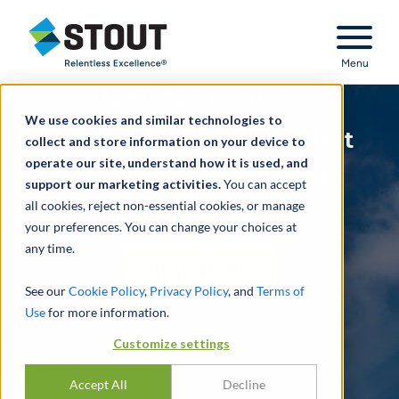
Stout Relentless Excellence
Menu
FEATURED INSIGHT:
We use cookies and similar technologies to
Pre-Development Is the Best
collect and store information on your device to
operate our site, understand how it is used, and
Time to Solve Expensive
support our marketing activities.
You can accept
all cookies, reject non-essential cookies, or manage
Problems
your preferences. You can change your choices at
any time.
READ MORE
See our
Cookie Policy
,
Privacy Policy
, and
Terms of
Use
for more information.
Customize settings
Accept All
Decline