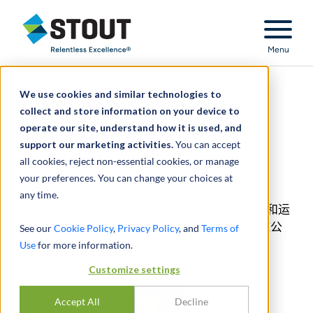
Stout Relentless Excellence
Menu
We use cookies and similar technologies to
领导
collect and store information on your device to
operate our site, understand how it is used, and
support our marketing activities.
You can accept
all cookies, reject non-essential cookies, or manage
领导
your preferences. You can change your choices at
any time.
Stout 领导团队的成员负责监督公司的主要职能和运
营。执行团队负责根据董事会的决定制定和实施公
See our
Cookie Policy
,
Privacy Policy
, and
Terms of
司的战略。
Use
for more information.
Customize settings
Accept All
Decline