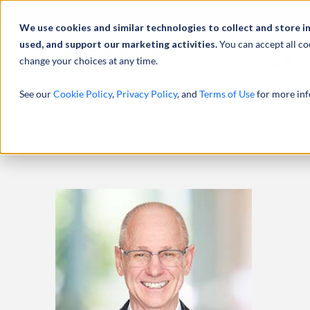
We use cookies and similar technologies to collect and store i
used, and support our marketing activities.
You can accept all co
change your choices at any time.
服务
See our
Cookie Policy
,
Privacy Policy
, and
Terms of Use
for more inf
主页
专业人员
STEPHEN CHIPMAN