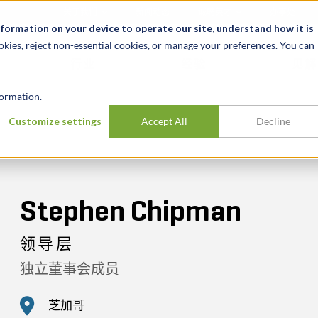
关于我们
新闻动态
诚聘英才
办事处
nformation on your device to operate our site, understand how it is
okies, reject non-essential cookies, or manage your preferences. You can
行业
经验
见解
ormation.
Customize settings
Accept All
Decline
Stephen Chipman
领导层
独立董事会成员
芝加哥