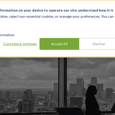
关于我们
新闻动态
诚聘英才
办事处
nformation on your device to operate our site, understand how it is
okies, reject non-essential cookies, or manage your preferences. You can
行业
经验
见解
ormation.
Customize settings
Accept All
Decline