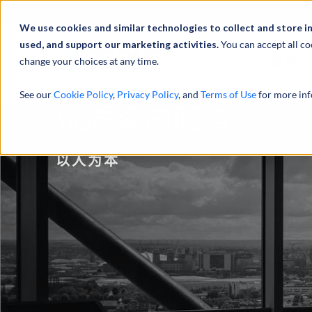
We use cookies and similar technologies to collect and store i
used, and support our marketing activities.
You can accept all co
change your choices at any time.
服务
See our
Cookie Policy
,
Privacy Policy
, and
Terms of Use
for more inf
优质客户服务
以人为本