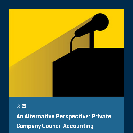
文章
An Alternative Perspective: Private
Company Council Accounting