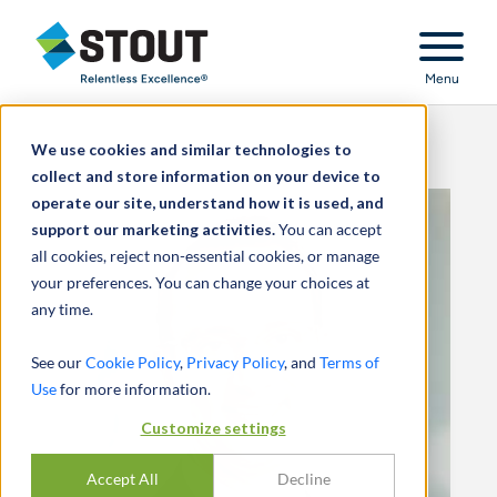
Stout Relentless Excellence
Menu
We use cookies and similar technologies to
collect and store information on your device to
operate our site, understand how it is used, and
support our marketing activities.
You can accept
all cookies, reject non-essential cookies, or manage
your preferences. You can change your choices at
any time.
See our
Cookie Policy
,
Privacy Policy
, and
Terms of
Use
for more information.
Customize settings
Accept All
Decline