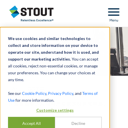
Stout Relentless Excellence
Menu
We use cookies and similar technologies to
collect and store information on your device to
operate our site, understand how it is used, and
support our marketing activities.
You can accept
all cookies, reject non-essential cookies, or manage
your preferences. You can change your choices at
any time.
临时管理
See our
Cookie Policy
,
Privacy Policy
, and
Terms of
Use
for more information.
在您最需要的时候利用专家的财务领导层。
Customize settings
联系我们
Accept All
Decline