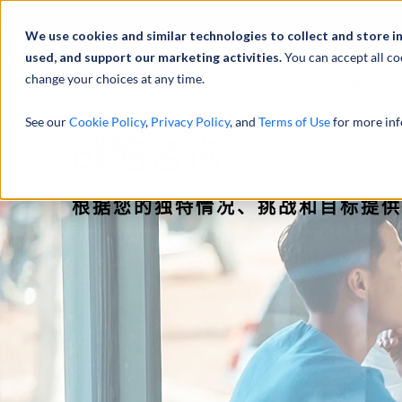
We use cookies and similar technologies to collect and store i
used, and support our marketing activities.
You can accept all co
change your choices at any time.
服务
See our
Cookie Policy
,
Privacy Policy
, and
Terms of Use
for more inf
战略咨询
根据您的独特情况、挑战和目标提供