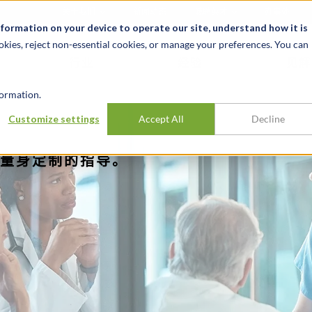
关于我们
新闻动态
诚聘英才
办事处
nformation on your device to operate our site, understand how it is
okies, reject non-essential cookies, or manage your preferences. You can
行业
经验
见解
ormation.
Customize settings
Accept All
Decline
量身定制的指导。