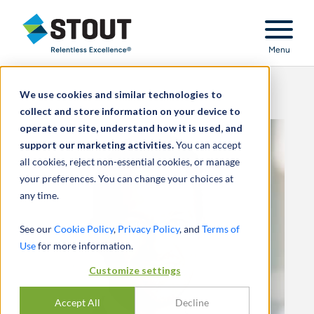
Stout Relentless Excellence
Menu
We use cookies and similar technologies to
collect and store information on your device to
operate our site, understand how it is used, and
support our marketing activities.
You can accept
all cookies, reject non-essential cookies, or manage
your preferences. You can change your choices at
any time.
See our
Cookie Policy
,
Privacy Policy
, and
Terms of
Use
for more information.
Customize settings
Accept All
Decline