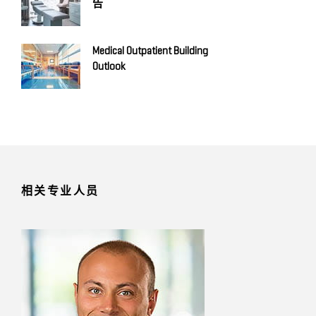
告
Medical Outpatient Building
Outlook
相关专业人员