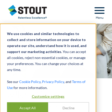
Stout Relentless Excellence
Menu
We use cookies and similar technologies to
collect and store information on your device to
operate our site, understand how it is used, and
support our marketing activities.
You can accept
all cookies, reject non-essential cookies, or manage
your preferences. You can change your choices at
any time.
See our
Cookie Policy
,
Privacy Policy
, and
Terms of
Use
for more information.
皮肤科展望
Customize settings
医疗保健行业动态 - 2025 年
Accept All
Decline