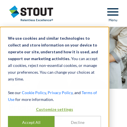
Stout Relentless Excellence
Menu
We use cookies and similar technologies to
collect and store information on your device to
operate our site, understand how it is used, and
support our marketing activities.
You can accept
all cookies, reject non-essential cookies, or manage
your preferences. You can change your choices at
any time.
See our
Cookie Policy
,
Privacy Policy
, and
Terms of
Use
for more information.
Prospettive della
Customize settings
dermatologia
Accept All
Decline