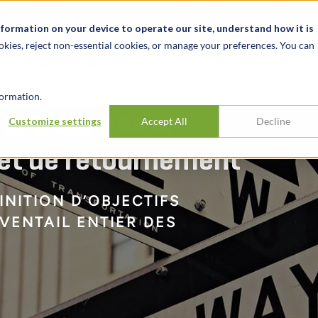
alité et événements
Carrières
Nos bureaux
Ressources
nformation on your device to operate our site, understand how it is
okies, reject non-essential cookies, or manage your preferences. You can
INDUSTRIES
EXPÉRIENCE
APER
ormation.
’entreprises en
Customize settings
Accept All
Decline
 et de retournement
NITION D’OBJECTIFS
VENTAIL ENTIER DES