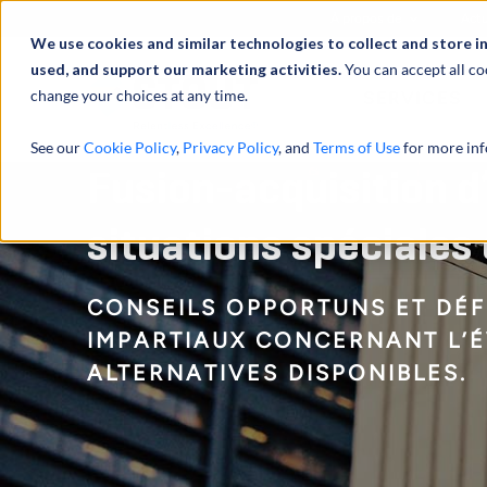
À propos de
Actu
We use cookies and similar technologies to collect and store i
used, and support our marketing activities.
You can accept all co
change your choices at any time.
SERVICES
See our
Cookie Policy
,
Privacy Policy
, and
Terms of Use
for more inf
Fusion-acquisition d
situations spéciales
CONSEILS OPPORTUNS ET DÉFI
IMPARTIAUX CONCERNANT L’É
ALTERNATIVES DISPONIBLES.