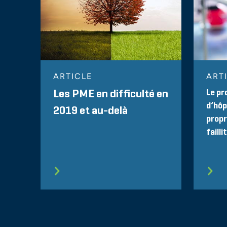
ARTICLE
ART
Le pr
Les PME en difficulté en
d’hôp
2019 et au-delà
propr
failli