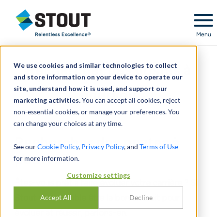
Stout Relentless Excellence
Menu
We use cookies and similar technologies to collect
Rechercher des postes à
and store information on your device to operate our
site, understand how it is used, and support our
pourvoir
marketing activities.
You can accept all cookies, reject
non-essential cookies, or manage your preferences. You
can change your choices at any time.
Rechercher des postes à
See our
Cookie Policy
,
Privacy Policy
, and
Terms of Use
pourvoir
for more information.
Customize settings
Êtes-vous prêt à faire évoluer votre carrière ? Si
Stout vous semble être le bon endroit pour
Accept All
Decline
évoluer et réussir, parlons-en.