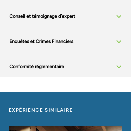
responsabilité civile, en mettant l’accent sur
l’obtention de résultats tangibles, mesurables et
Conseil et témoignage d’expert
significatifs. Nos consultants assistent également
les clients dans d'autres problématiques complexes
de gestion des risques, notamment les
Enquêtes et Crimes Financiers
évaluations/transactions de captives, la
monétisation des sinistres insolvables et l'analyse
de l'exposition (responsabilité, dommages
Conformité réglementaire
matériels, pertes d’exploitation) afin d'aider à la
fixation des franchises et des limites.
Services de redressement
d’entreprise
EXPÉRIENCE SIMILAIRE
Les professionnels de la reprise d'entreprise de
Stout assistent la direction dans la résolution des