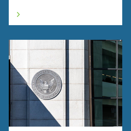
d’État et fédéraux, les organismes administratifs et
réglementaires, et dans le cadre de mécanismes de
résolution alternative des conflits.
Enquêtes & Crimes Financiers
Nous offrons des services d'enquête médico-légale
et de détection de fraude pour les procédures
réglementaires, les enquêtes internes et les litiges.
L’équipe de professionnels médico-légaux de Stout’
comprend des comptables, des experts en
évaluation et en finance, ainsi que des spécialistes
en criminalistique numérique, tous certifiés, agréés
et formés pour aider les clients à analyser des
transactions financières complexes.