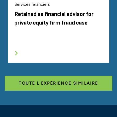
Conformité réglementaire
Services financiers
Nous proposons une gamme complète de services
Retained as financial advisor for
pour lutter contre la criminalité financière et assurer
private equity firm fraud case
la conformité et la surveillance réglementaires,
conçus pour aider les organisations à prévenir,
détecter, répondre et remédier aux résultats
d’examens négatifs, à l’examen réglementaire, à la
fraude, à l’inconduite, au vol d’identité, aux
violations de données et à d’autres actes illégaux.
TOUTE L'EXPÉRIENCE SIMILAIRE