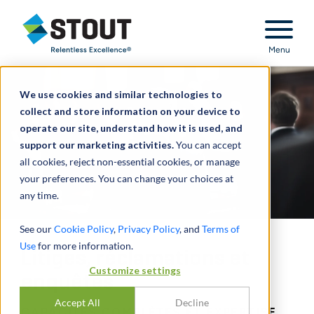
Stout Relentless Excellence
Menu
We use cookies and similar technologies to
collect and store information on your device to
operate our site, understand how it is used, and
support our marketing activities.
You can accept
all cookies, reject non-essential cookies, or manage
your preferences. You can change your choices at
any time.
See our
Cookie Policy
,
Privacy Policy
, and
Terms of
Use
for more information.
Litiges, réclamations et
Customize settings
enquêtes
Accept All
Decline
CAPACITÉS COMPLÈTES ET EXPERTISE