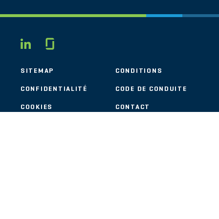
Glassdoor
LINKEDIN
SITEMAP
CONDITIONS
CONFIDENTIALITÉ
CODE DE CONDUITE
COOKIES
CONTACT
STOUT LOGO
© 2026 Stout Risius Ross, LLC | Stout is not a CPA firm.