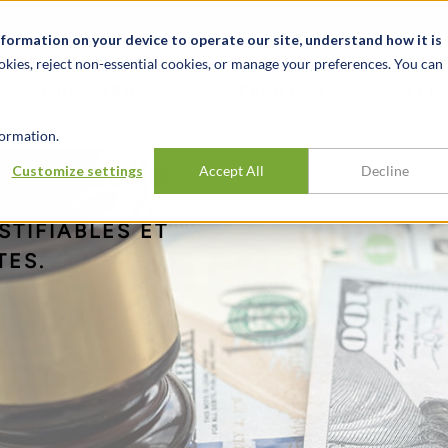
alité et événements
Carrières
Nos bureaux
Ressources
nformation on your device to operate our site, understand how it is
okies, reject non-essential cookies, or manage your preferences. You can
INDUSTRIES
EXPÉRIENCE
APER
ormation.
rsonnelle
Customize settings
Accept All
Decline
STIFIABLES ET
TES.