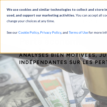
À propos de
Actu
We use cookies and similar technologies to collect and store i
used, and support our marketing activities.
You can accept all co
change your choices at any time.
SERVICES
See our
Cookie Policy
,
Privacy Policy
, and
Terms of Use
for more inf
Perte économique pe
ANALYSES BIEN MOTIVÉES, JU
INDÉPENDANTES SUR LES PER