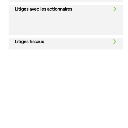
Litiges avec les actionnaires
Litiges fiscaux
Secrets commerciaux et clauses restrictives
Litiges liés aux transactions