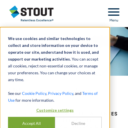
Stout Relentless Excellence
Menu
We use cookies and similar technologies to
collect and store information on your device to
operate our site, understand how it is used, and
support our marketing activities.
You can accept
all cookies, reject non-essential cookies, or manage
your preferences. You can change your choices at
any time.
Litiges commerciaux
See our
Cookie Policy
,
Privacy Policy
, and
Terms of
complexes
Use
for more information.
Customize settings
LORSQUE LES ENJEUX ET LES ATTENTES
DES CLIENTS SONT ÉLEVÉS, LES
Accept All
Decline
ENTREPRISES DE HAUT NIVEAU ET