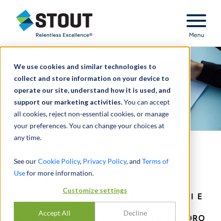
Stout Relentless Excellence
Menu
We use cookies and similar technologies to
collect and store information on your device to
operate our site, understand how it is used, and
support our marketing activities.
You can accept
all cookies, reject non-essential cookies, or manage
your preferences. You can change your choices at
any time.
Contenziosi aziendali
See our
Cookie Policy
,
Privacy Policy
, and
Terms of
complessi
Use
for more information.
Customize settings
QUANDO LE ASPETTATIVE DEI CLIENTI E
DEI PORTATORI DI INTERESSI SONO
Accept All
Decline
ALTE, LE AZIENDE PIÙ ATTENTE E I LORO