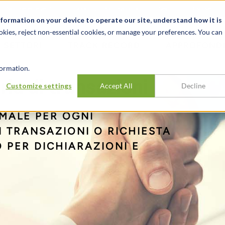
Notizie ed eventi
Opportunità di lavoro
Sedi
Risorse
nformation on your device to operate our site, understand how it is
okies, reject non-essential cookies, or manage your preferences. You can
SETTORI
TRACK RECORD
APPROFONDI
ormation.
ia di transazioni
Customize settings
Accept All
Decline
MALE PER OGNI
I TRANSAZIONI O RICHIESTA
 PER DICHIARAZIONI E