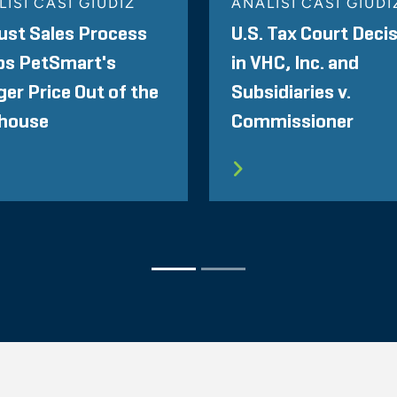
ISI CASI GIUDIZ
ANALISI CASI GIUDI
ust Sales Process
U.S. Tax Court Deci
ps PetSmart's
in VHC, Inc. and
er Price Out of the
Subsidiaries v.
house
Commissioner