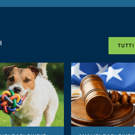
I
TUTTI