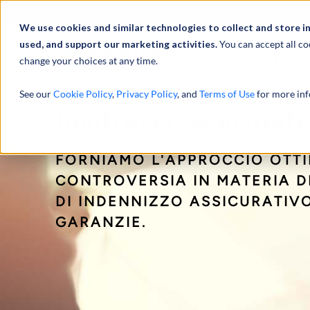
Profilo
We use cookies and similar technologies to collect and store i
used, and support our marketing activities.
You can accept all co
change your choices at any time.
ATTIVITÀ
See our
Cookie Policy
,
Privacy Policy
, and
Terms of Use
for more inf
Controversie in mater
FORNIAMO L'APPROCCIO OTTI
CONTROVERSIA IN MATERIA D
DI INDENNIZZO ASSICURATIVO
GARANZIE.