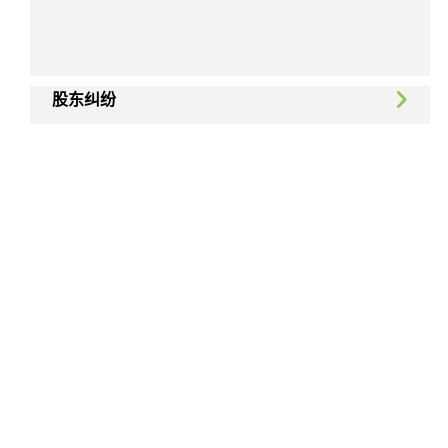
股东纠纷
税务争议
商业机密和限制性契约