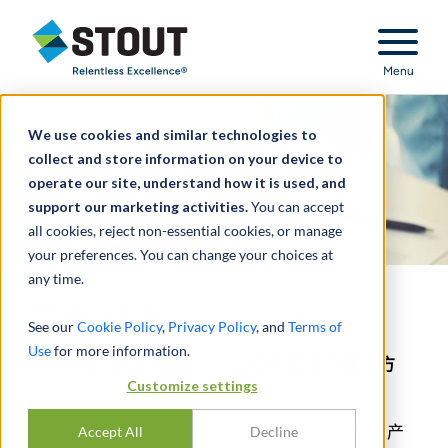
Stout Relentless Excellence
Menu
We use cookies and similar technologies to
collect and store information on your device to
operate our site, understand how it is used, and
support our marketing activities.
You can accept
all cookies, reject non-essential cookies, or manage
your preferences. You can change your choices at
any time.
交易纠纷
See our
Cookie Policy
,
Privacy Policy
, and
Terms of
Use
for more information.
为所有交易纠纷或 R&W 保险索赔提供最佳方
法。
Customize settings
并购交易引起的纠纷可能对相关各方的经济成果产
Accept All
Decline