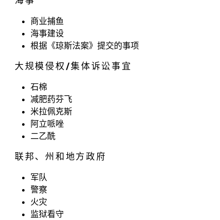
海事
商业捕鱼
海事建设
根据《琼斯法案》提交的事项
大规模侵权/集体诉讼事宜
石棉
减肥药芬飞
米拉佩克斯
阿立哌唑
二乙酰
联邦、州和地方政府
军队
警察
火灾
监狱看守