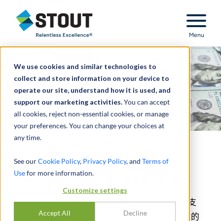
Stout Relentless Excellence
Menu
We use cookies and similar technologies to
collect and store information on your device to
operate our site, understand how it is used, and
support our marketing activities.
You can accept
all cookies, reject non-essential cookies, or manage
your preferences. You can change your choices at
any time.
个人经济损失
See our
Cookie Policy
,
Privacy Policy
, and
Terms of
Use
for more information.
对损失问题进行合理、有依据且独立的分析。
Customize settings
Stout 提供广泛的个人经济损失服务，包括诉讼支
Accept All
Decline
持、咨询支持、财务分析和专家证人证词。我们的