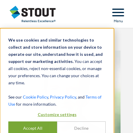
Stout Relentless Excellence
Menu
We use cookies and similar technologies to
collect and store information on your device to
operate our site, understand how it is used, and
support our marketing activities.
You can accept
all cookies, reject non-essential cookies, or manage
your preferences. You can change your choices at
any time.
See our
Cookie Policy
,
Privacy Policy
, and
Terms of
Use
for more information.
Customize settings
Accept All
Decline