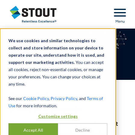
Stout Relentless Excellence
Menu
We use cookies and similar technologies to
collect and store information on your device to
operate our site, understand how it is used, and
support our marketing activities.
You can accept
all cookies, reject non-essential cookies, or manage
your preferences. You can change your choices at
any time.
Propriété intellectuelle
See our
Cookie Policy
,
Privacy Policy
, and
Terms of
Use
for more information.
CENTRE DE RESSOURCES
Customize settings
Stout dispose de la seule équipe entièrement
Accept All
Decline
intégrée de professionnels de l’évaluation,