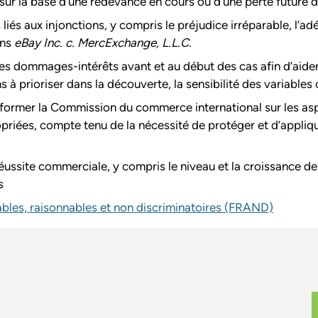
ur la base d’une redevance en cours ou d’une perte future 
iés aux injonctions, y compris le préjudice irréparable, l’ad
ans
eBay Inc. c. MercExchange, L.L.C.
des dommages-intérêts avant et au début des cas afin d’aider l
ons à prioriser dans la découverte, la sensibilité des variables
rmer la Commission du commerce international sur les aspects
riées, compte tenu de la nécessité de protéger et d’applique
ussite commerciale, y compris le niveau et la croissance des
s
bles, raisonnables et non discriminatoires (FRAND)