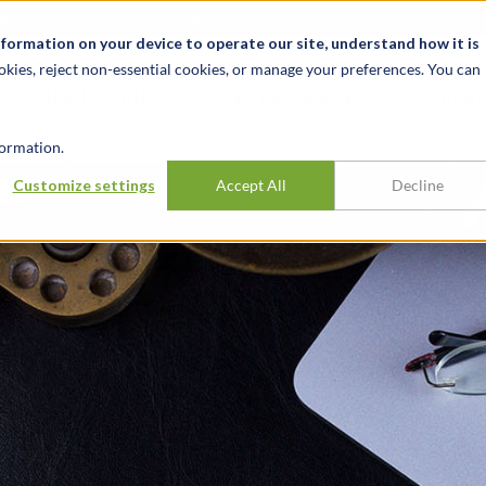
alité et événements
Carrières
Nos bureaux
Ressources
nformation on your device to operate our site, understand how it is
okies, reject non-essential cookies, or manage your preferences. You can
INDUSTRIES
EXPÉRIENCE
APER
ormation.
et
Customize settings
Accept All
Decline