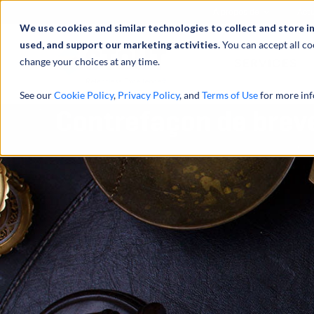
À propos de
Actu
We use cookies and similar technologies to collect and store i
used, and support our marketing activities.
You can accept all co
change your choices at any time.
SERVICES
See our
Cookie Policy
,
Privacy Policy
, and
Terms of Use
for more inf
Contrefaçon de brev