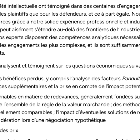
été intellectuelle ont témoigné dans des centaines d’engag
 les plaintiffs que pour les défendeurs, et ce à part égale
orées grâce à notre solide expérience professionnelle et ind
ut aisément s'étendre au-delà des frontières de l’industrie
s experts disposent des compétences analytiques nécessai
s les engagements les plus complexes, et ils sont suffisam
ts.
 analysent et témoignent sur les questions économiques suiva
s bénéfices perdus, y compris l’analyse des facteurs
Panduit
ices supplémentaires et la prise en compte de l’impact potent
nnables en matière de redevances, généralement fondées su
de l’ensemble de la règle de la valeur marchande ; des métho
tiellement comparables ; l’impact d’éventuelles solutions de r
sidération lors d’une négociation hypothétique
des prix