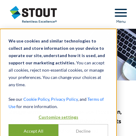
Stout Relentless Excellence
Menu
We use cookies and similar technologies to
collect and store information on your device to
operate our site, understand how it is used, and
support our marketing activities.
You can accept
all cookies, reject non-essential cookies, or manage
your preferences. You can change your choices at
any time.
Patentverletzungen
See our
Cookie Policy
,
Privacy Policy
, and
Terms of
Use
for more information.
Zeugenaussagen in Hunderten von Prozessen,
Customize settings
Analysen von Tausenden von Patenten: Stouts
Expertise in der wirtschaftlichen und
Accept All
Decline