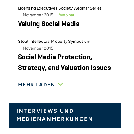
Licensing Executives Society Webinar Series
November 2015
Webinar
Valuing Social Media
Stout Intellectual Property Symposium
November 2015
Social Media Protection,
Strategy, and Valuation Issues
MEHR LADEN
March 2015
SXSW Music Conference
Valuation of Data in Music
Transactions: Valuation of
INTERVIEWS UND
Social Media IP – What’s a
MEDIENANMERKUNGEN
Tweet Worth?