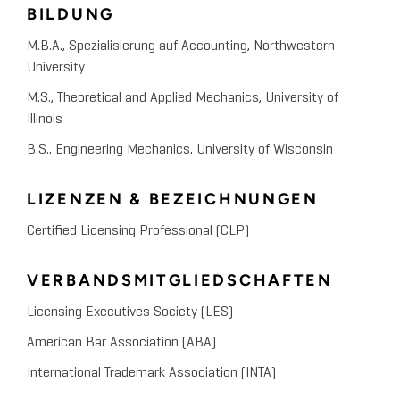
BILDUNG
Property Assets
M.B.A., Spezialisierung auf Accounting, Northwestern
University
CLE Webinar with Jones Day, Procter & Gamble
September 2014
Webinar
M.S., Theoretical and Applied Mechanics, University of
Illinois
How Can IPRs Affect Your
B.S., Engineering Mechanics, University of Wisconsin
Business Objectives?
LIZENZEN & BEZEICHNUNGEN
March 2014
Licensing Executives Society
I Built My Patent Portfolio, But
Certified Licensing Professional (CLP)
Did I Build It On Quicksand? -
VERBANDSMITGLIEDSCHAFTEN
Valuation Issues Associated
Licensing Executives Society (LES)
With Patent Invalidity Risk
American Bar Association (ABA)
International Trademark Association (INTA)
Licensing Executives Society, Mobile & Consumer