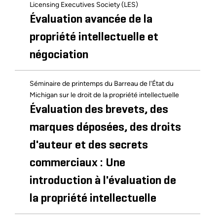
des dirigeants d'entreprise des collèges et
Licensing Executives Society (LES)
July 2004
universités
Évaluation avancée de la
Améliorer les programmes de
propriété intellectuelle et
transfert de technologie dans
négociation
les universités de notre pays :
transformer les fonds publics
Séminaire de printemps du Barreau de l'État du
Michigan sur le droit de la propriété intellectuelle
en nouvelles sources de
Évaluation des brevets, des
revenus
marques déposées, des droits
d'auteur et des secrets
commerciaux : Une
introduction à l'évaluation de
la propriété intellectuelle