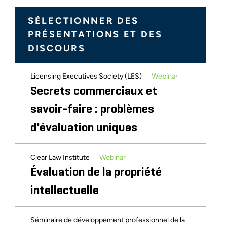
Maximiser la valeur de la
SÉLECTIONNER DES
propriété intellectuelle :
PRÉSENTATIONS ET DES
évaluation et amélioration des
DISCOURS
pratiques de gestion de la
propriété intellectuelle tout au
Webinar
Licensing Executives Society (LES)
Secrets commerciaux et
long du cycle de vie complet de
savoir-faire : problèmes
la propriété intellectuelle
d'évaluation uniques
Blog sur les aspects financiers de la propriété
March 2007
intellectuelle
Webinar
Clear Law Institute
Le défi de la création de
Évaluation de la propriété
réseaux d'innovation
intellectuelle
Réunion annuelle 2004 de l'association nationale
Séminaire de développement professionnel de la