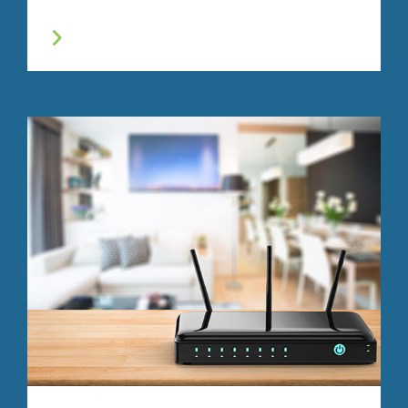
Associés commanditaires d'une société
d'investissement en brevets
Questions contemporaines
ayant une incidence sur la
valeur des brevets
2ème Symposium annuel Stout sur la propriété
intellectuelle
Concluons un marché !
Stratégie, période de due
diligence et considérations
d'évaluation pour les
transactions relatives aux
brevets