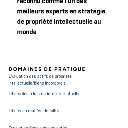
reconnu comme l'un des
Comité de gestion d'octroi de licences de
meilleurs experts en stratégie
l'Association des propriétaires de propriété
intellectuelle (IPO)
de propriété intellectuelle au
Évaluation pour l'octroi de
monde
licences de propriété
intellectuelle
Conférence 2016 de l'IAM sur le droit et la
DOMAINES DE PRATIQUE
politique des brevets
Évaluation des actifs de propriété
Élaboration d'une politique en
intellectuelle/biens incorporels
matière de brevets pour la
Litiges liés à la propriété intellectuelle
nouvelle administration
Litiges en matière de faillite
Colloque Stout 2016 sur la propriété intellectuelle
Les chiffres sont vos amis :