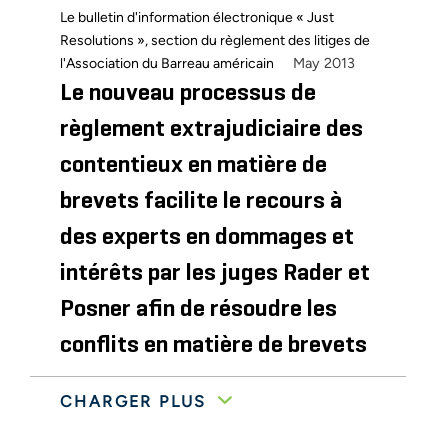
Le bulletin d'information électronique « Just
Resolutions », section du règlement des litiges de
May 2013
l'Association du Barreau américain
Le nouveau processus de
règlement extrajudiciaire des
contentieux en matière de
brevets facilite le recours à
des experts en dommages et
intérêts par les juges Rader et
Posner afin de résoudre les
conflits en matière de brevets
CHARGER PLUS
Rapport mondial sur la gestion des actifs de
April 2008
propriété intellectuelle