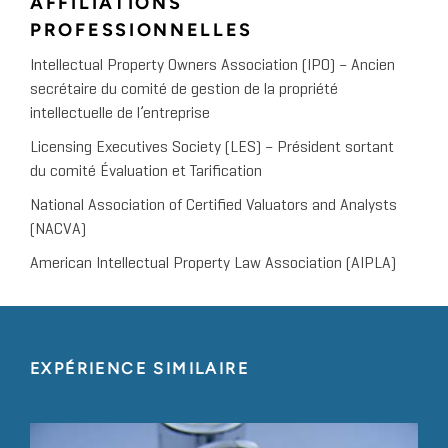
AFFILIATIONS
(LES)
PROFESSIONNELLES
Évaluation de la propriété
Intellectual Property Owners Association (IPO) – Ancien
intellectuelle
secrétaire du comité de gestion de la propriété
intellectuelle de l’entreprise
Séminaire de formation juridique continue de
Licensing Executives Society (LES) – Président sortant
Pattishall, McAuliffe, Newbury, Hilliard & Geraldson
du comité Évaluation et Tarification
LLP
National Association of Certified Valuators and Analysts
Perspectives sur les questions
(NACVA)
de propriété intellectuelle
American Intellectual Property Law Association (AIPLA)
associées aux fusions et
acquisitions et aux médias
sociaux
EXPÉRIENCE SIMILAIRE
Réunion de printemps pan-américaine de la
Licensing Executives Society (LES)