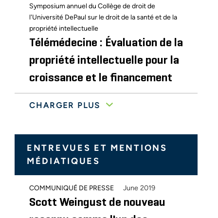
Symposium annuel du Collège de droit de
l'Université DePaul sur le droit de la santé et de la
propriété intellectuelle
Télémédecine : Évaluation de la
propriété intellectuelle pour la
croissance et le financement
CHARGER PLUS
Réunion hivernale de l'association américaine du
droit de la propriété intellectuelle (AIPLA)
Utilisation/utilisation abusive
ENTREVUES ET MENTIONS
du prix d'achat d'un brevet
MÉDIATIQUES
dans l'analyse des dommages
et intérêts pour contrefaçon
June 2019
COMMUNIQUÉ DE PRESSE
de brevet
Scott Weingust de nouveau