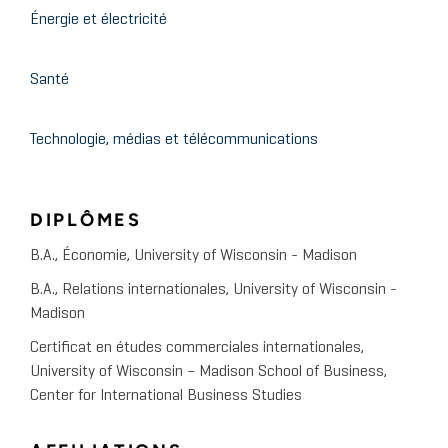
Énergie et électricité
Webinar
Licensing Executives Society (LES)
Internet des objets : protéger
Santé
et tirer profit du capital de
connaissances et des
Technologie, médias et télécommunications
innovations de votre
entreprise dans le domaine de
DIPLÔMES
l'IdO
B.A., Économie, University of Wisconsin - Madison
B.A., Relations internationales, University of Wisconsin -
Conseils judicieux de la section du contentieux de
Madison
l'Association du Barreau américain
Valorisation du droit de
Certificat en études commerciales internationales,
University of Wisconsin – Madison School of Business,
publicité
Center for International Business Studies
Université de la Licensing Executives Society