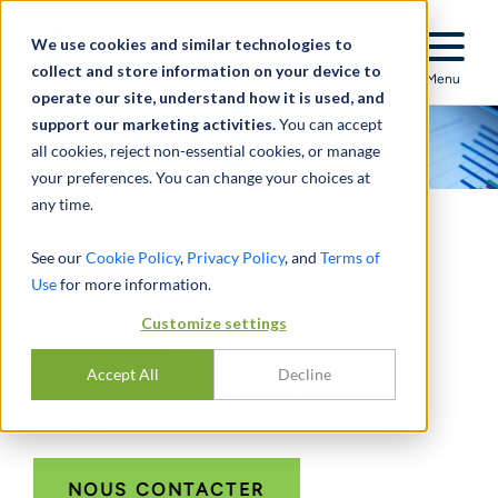
Stout Relentless Excellence
We use cookies and similar technologies to
collect and store information on your device to
Menu
operate our site, understand how it is used, and
support our marketing activities.
You can accept
all cookies, reject non-essential cookies, or manage
your preferences. You can change your choices at
any time.
See our
Cookie Policy
,
Privacy Policy
, and
Terms of
Use
for more information.
Évaluation fiscale des
Customize settings
sociétés
Accept All
Decline
DES ÉVALUATIONS QUE NOUS
SOUTENONS.
NOUS CONTACTER