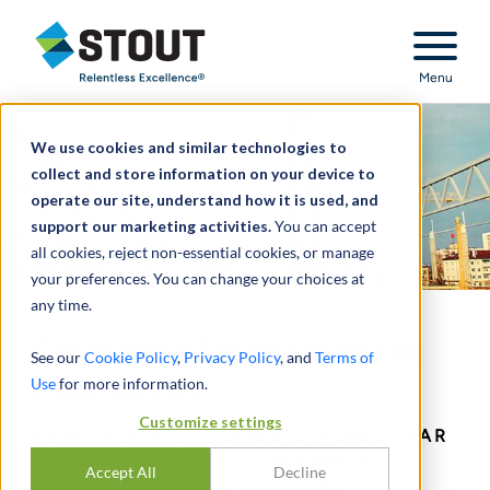
Stout Relentless Excellence
Menu
We use cookies and similar technologies to
collect and store information on your device to
operate our site, understand how it is used, and
support our marketing activities.
You can accept
all cookies, reject non-essential cookies, or manage
your preferences. You can change your choices at
any time.
Évaluation Équipement et
See our
Cookie Policy
,
Privacy Policy
, and
Terms of
machinerie
Use
for more information.
Customize settings
ÉVALUATEURS ET EXPERTS AGRÉÉS PAR
L’ASA DOTÉS D’UNE EXPÉRIENCE
Accept All
Decline
AUPRÈS DE DIVERS SECTEURS