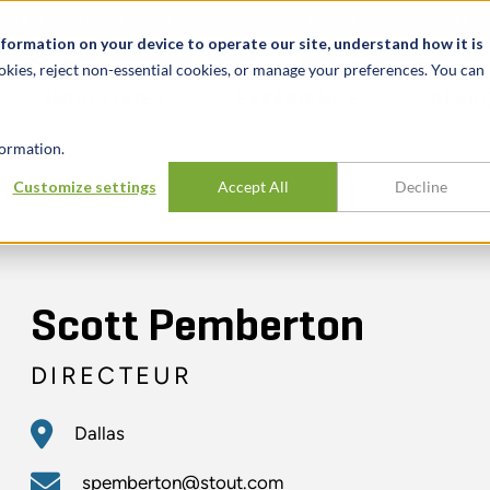
alité et événements
Carrières
Nos bureaux
Ressources
nformation on your device to operate our site, understand how it is
okies, reject non-essential cookies, or manage your preferences. You can
INDUSTRIES
EXPÉRIENCE
APER
ormation.
Customize settings
Accept All
Decline
Scott Pemberton
DIRECTEUR
Dallas
spemberton@stout.com