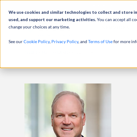
À propos de
Actu
We use cookies and similar technologies to collect and store i
used, and support our marketing activities.
You can accept all co
change your choices at any time.
SERVICES
See our
Cookie Policy
,
Privacy Policy
, and
Terms of Use
for more inf
ACCUEIL
PROFESSIONNELS
SCOTT PEMBERTON