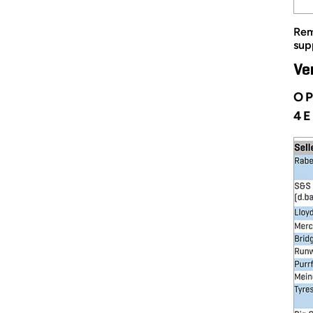
Rem
sup
Ve
OP
4E