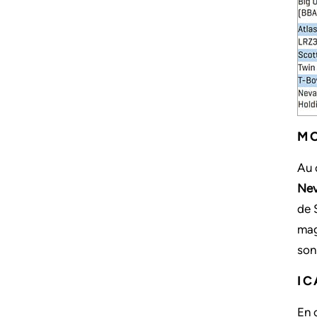
MO
Au 
Nev
de 
mag
son
I
En 