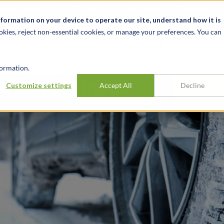
alité et événements
Carrières
Nos bureaux
Ressources
nformation on your device to operate our site, understand how it is
okies, reject non-essential cookies, or manage your preferences. You can
INDUSTRIES
EXPÉRIENCE
APER
ormation.
cation de pneus
Customize settings
Accept All
Decline
S'ABON