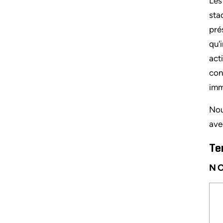
Les
sta
pré
qu'
act
con
imm
Nou
ave
Te
NO