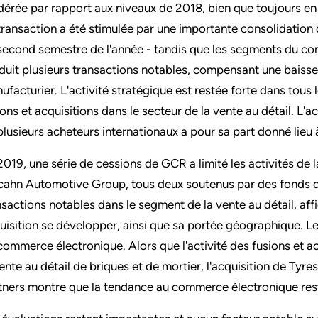
érée par rapport aux niveaux de 2018, bien que toujours en 
transaction a été stimulée par une importante consolidation 
second semestre de l'année - tandis que les segments du 
duit plusieurs transactions notables, compensant une baisse 
ufacturier. L'activité stratégique est restée forte dans to
ions et acquisitions dans le secteur de la vente au détail. L'a
plusieurs acheteurs internationaux a pour sa part donné lieu 
2019, une série de cessions de GCR a limité les activités de 
Icahn Automotive Group, tous deux soutenus par des fonds d'
nsactions notables dans le segment de la vente au détail, aff
uisition se développer, ainsi que sa portée géographique. Le
commerce électronique. Alors que l'activité des fusions et a
vente au détail de briques et de mortier, l'acquisition de Ty
tners montre que la tendance au commerce électronique rest