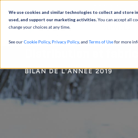
À propos de
Actu
We use cookies and similar technologies to collect and store i
used, and support our marketing activities.
You can accept all co
change your choices at any time.
SERVICES
See our
Cookie Policy
,
Privacy Policy
, and
Terms of Use
for more inf
Distribution et fabri
BILAN DE L'ANNÉE 2019