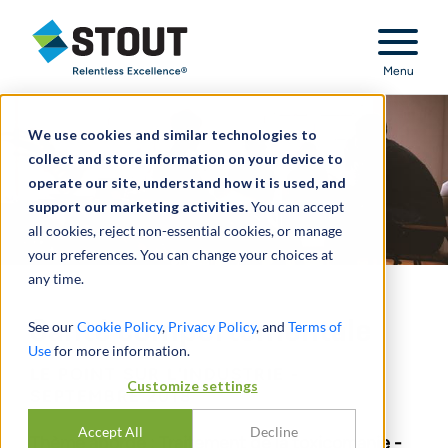
Stout Relentless Excellence
Menu
We use cookies and similar technologies to
collect and store information on your device to
operate our site, understand how it is used, and
support our marketing activities.
You can accept
all cookies, reject non-essential cookies, or manage
your preferences. You can change your choices at
any time.
Santé comportementale
See our
Cookie Policy
,
Privacy Policy
, and
Terms of
Use
for more information.
LE POINT SUR L'INDUSTRIE -
Customize settings
SEPTEMBRE 2018
Accept All
Decline
Thème abordé : Traitement de la toxicomanie -