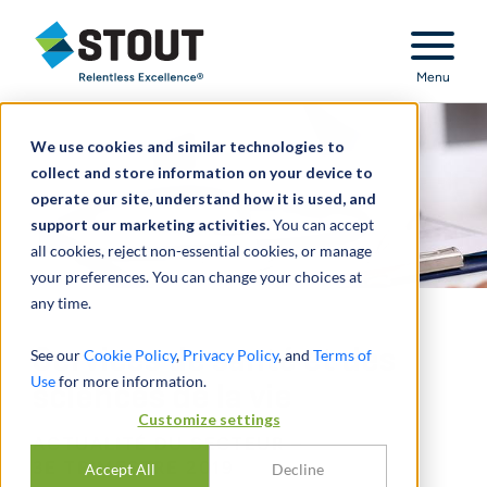
Stout Relentless Excellence
Menu
We use cookies and similar technologies to
collect and store information on your device to
operate our site, understand how it is used, and
support our marketing activities.
You can accept
all cookies, reject non-essential cookies, or manage
your preferences. You can change your choices at
any time.
Services de santé et des
See our
Cookie Policy
,
Privacy Policy
, and
Terms of
Use
for more information.
sciences de la vie
Customize settings
ACTUALITÉ DU SECTEUR –
3E TRIMESTRE 2019
Accept All
Decline