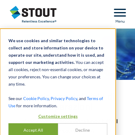
Stout Relentless Excellence
Menu
We use cookies and similar technologies to
collect and store information on your device to
operate our site, understand how it is used, and
support our marketing activities.
You can accept
all cookies, reject non-essential cookies, or manage
your preferences. You can change your choices at
any time.
Centro risorse del ciclo di
See our
Cookie Policy
,
Privacy Policy
, and
Terms of
vita delle operazioni
Use
for more information.
Customize settings
Approfondimenti ed esperienza lungo tutto il
Accept All
Decline
ciclo di vita delle operazioni di M&A