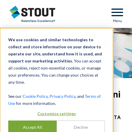
Stout Relentless Excellence
Menu
We use cookies and similar technologies to
collect and store information on your device to
operate our site, understand how it is used, and
support our marketing activities.
You can accept
all cookies, reject non-essential cookies, or manage
your preferences. You can change your choices at
any time.
Contabilità delle operazioni
See our
Cookie Policy
,
Privacy Policy
, and
Terms of
e controlli interni
Use
for more information.
Customize settings
CONTABILITÀ TEMPESTIVA E ACCURATA
PER OPERAZIONI COMPLESSE.
Accept All
Decline