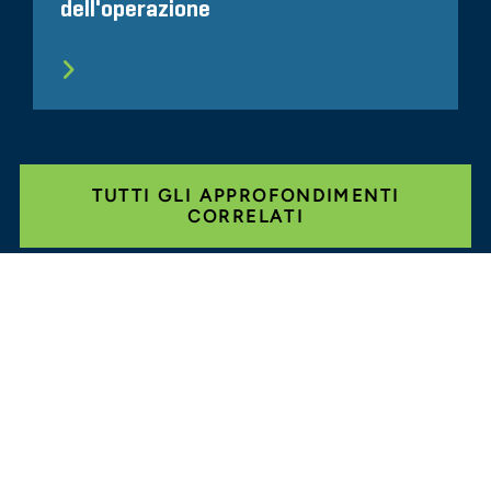
dell'operazione
TUTTI GLI APPROFONDIMENTI
CORRELATI
Glassdoor
LINKEDIN
MAPPA DEL SITO
CONDIZIONI
PRIVACY
CODICE DI