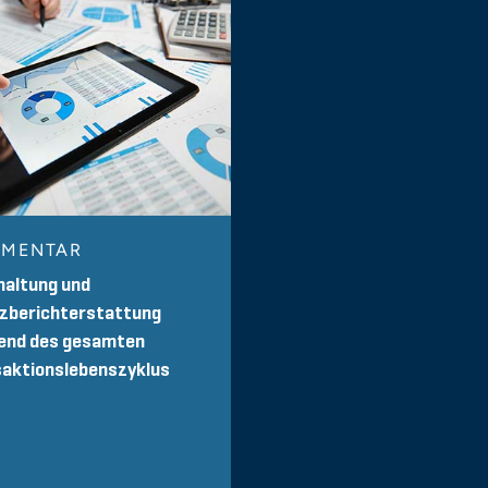
MENTAR
haltung und
nzberichterstattung
end des gesamten
saktionslebenszyklus