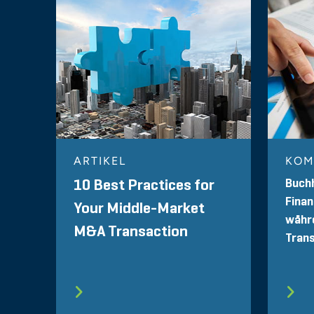
ARTIKEL
KOM
Buch
10 Best Practices for
Fina
Your Middle-Market
währ
M&A Transaction
Tran