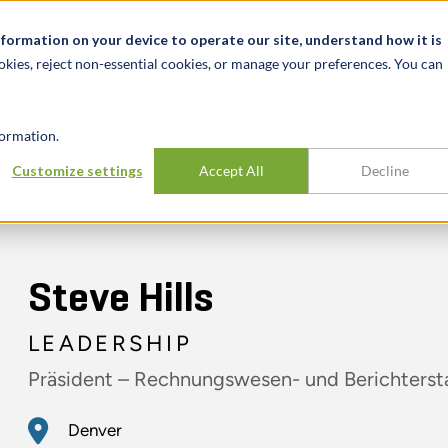
News & Events
Karrieren
Standorte
Ressourcen
nformation on your device to operate our site, understand how it is
okies, reject non-essential cookies, or manage your preferences. You can
BRANCHEN
ERFAHRUNG
ERK
ormation.
Customize settings
Accept All
Decline
Steve Hills
LEADERSHIP
Präsident – Rechnungswesen- und Berichters
Denver