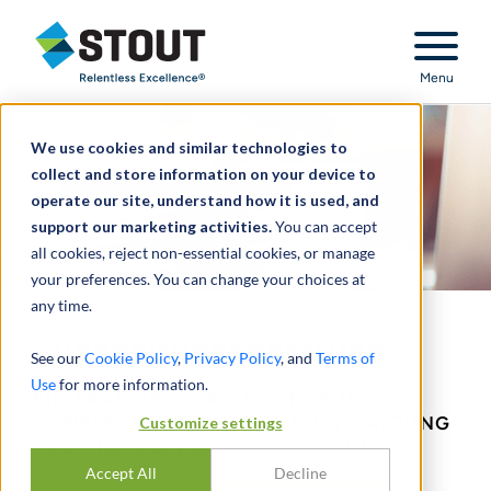
Stout Relentless Excellence
Menu
We use cookies and similar technologies to
collect and store information on your device to
operate our site, understand how it is used, and
support our marketing activities.
You can accept
all cookies, reject non-essential cookies, or manage
your preferences. You can change your choices at
any time.
Buchhaltungsberatung
See our
Cookie Policy
,
Privacy Policy
, and
Terms of
Use
for more information.
EIN PRAKTISCHER ANSATZ FÜR
Customize settings
KOMPLEXE THEMEN DER BUCHHALTUNG
UND FINANZBERICHTERSTATTUNG.
Accept All
Decline