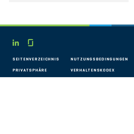
Glassdoor
LINKEDIN
SEITENVERZEICHNIS
NUTZUNGSBEDINGUNGEN
PRIVATSPHÄRE
VERHALTENSKODEX
COOKIES
KONTAKT
STOUT LOGO
© 2026 Stout Risius Ross, LLC | Stout is not a CPA firm.