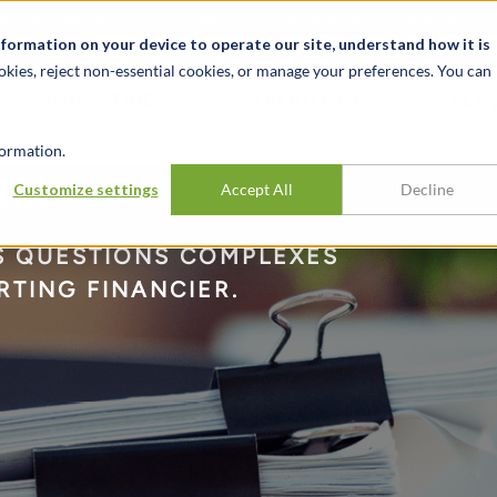
alité et événements
Carrières
Nos bureaux
Ressources
nformation on your device to operate our site, understand how it is
okies, reject non-essential cookies, or manage your preferences. You can
INDUSTRIES
EXPÉRIENCE
APER
ormation.
ité
Customize settings
Accept All
Decline
S QUESTIONS COMPLEXES
RTING FINANCIER.