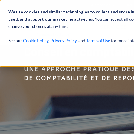
À propos de
Actu
We use cookies and similar technologies to collect and store i
used, and support our marketing activities.
You can accept all co
change your choices at any time.
SERVICES
See our
Cookie Policy
,
Privacy Policy
, and
Terms of Use
for more inf
Conseil en comptabil
UNE APPROCHE PRATIQUE DE
DE COMPTABILITÉ ET DE REPO