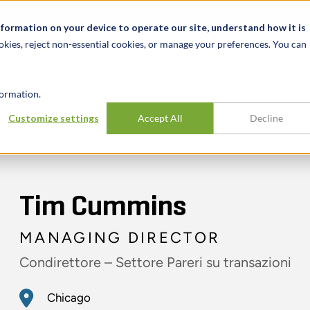
Notizie ed eventi
Opportunità di lavoro
Sedi
Risorse
nformation on your device to operate our site, understand how it is
okies, reject non-essential cookies, or manage your preferences. You can
SETTORI
TRACK RECORD
APPROFONDI
ormation.
Customize settings
Accept All
Decline
Tim Cummins
MANAGING DIRECTOR
Condirettore – Settore Pareri su transazioni
Chicago