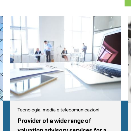
The Valuation Challenge
Octob
Broad College of Business, Michigan State University
Valuation Advisory Services
July 2
Financial Executives International-Chicago Chapter
Fair Value Measures in Accounting: Im
Midwest Regional Association of Small Business Investment 
February 2008
Fair Value Reporting: The Technical, P
Private Equity Fund Valuations
Tecnologia, media e telecomunicazioni
November 2007
Illinois CPA Society
Provider of a wide range of
409A Implementation and What it Mea
valuation advisory services for a