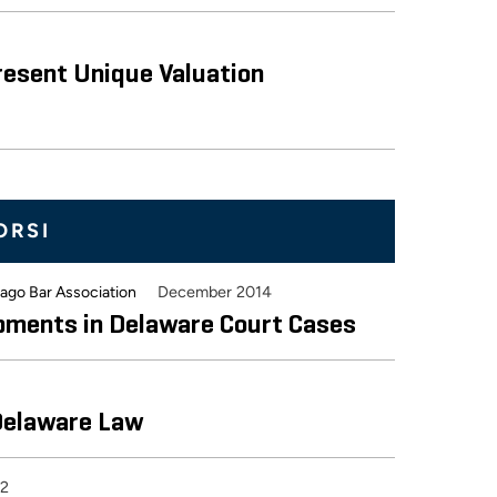
Present Unique Valuation
ORSI
December 2014
cago Bar Association
opments in Delaware Court Cases
 Delaware Law
12