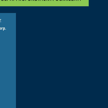
Z
orp.
nce Sheet Issues