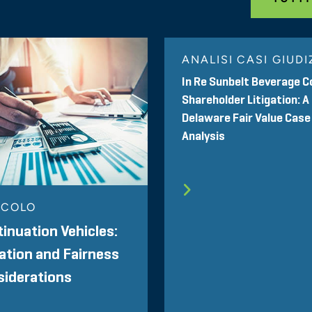
October 2003
Northbrook, Illinois CPA CPE Group
Valuation of Closely Held Businesses
ANALISI CASI GIUDI
March 2003
University of Chicago Finance Roundtable
In Re Sunbelt Beverage C
The Optimal Financial Approach – Bala
Shareholder Litigation: A
Delaware Fair Value Case
Analysis
ICOLO
inuation Vehicles:
ation and Fairness
siderations