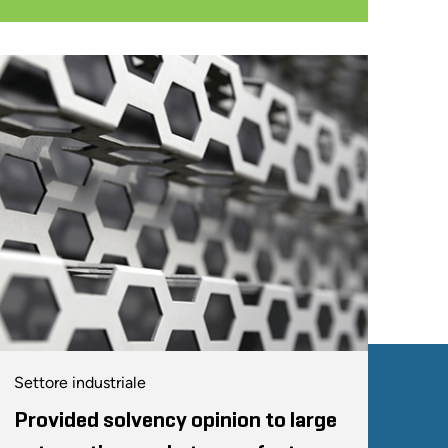
er 2008
008
plications of SFAS 157 and 141R
Companies, 2008 Midwest Private Equity Conference
ractical and Acceptable for
Settore industriale
Provided solvency opinion to large
ns for You