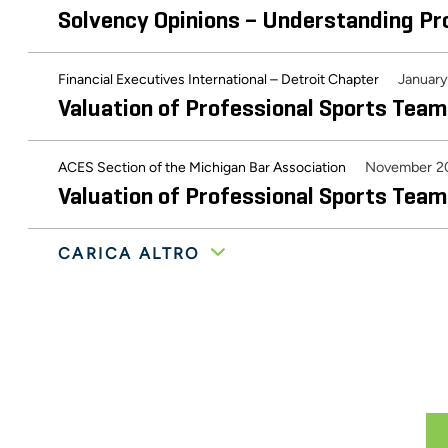
Solvency Opinions – Understanding P
January
Financial Executives International – Detroit Chapter
Valuation of Professional Sports Tea
November 2
ACES Section of the Michigan Bar Association
Valuation of Professional Sports Tea
CARICA ALTRO
American Society of Appraisers’ 30th Annual Advanced Busin
Valuation of Carried Interests and I
November 2009
Private Equity Manager Webinar Series
Planning for Your Year-End Audit – Fo
The Private Equity International Strategic Financial Managem