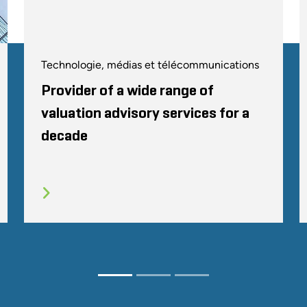
et 141R
Conférence 2008 de l'Association régionale des petites socié
February 2008
Technologie, médias et télécommunications
Déclaration de la juste valeur : techn
Provider of a wide range of
pour l'évaluation des fonds de capita
valuation advisory services for a
decade
November 200
Société des experts-comptables de l'Illinois
La mise en œuvre du 409A et ce qu'elle
Conférence de l'association des cabinets de conseil en ma
Évaluer les cabinets de services profe
October 2006
Association pour l'évaluation d'entreprise
Attestations d'équité et de solvabilité