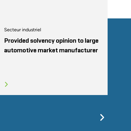
tés de capital-investissement du Midwest
Secteur industriel
iques, pratiques et acceptables
Provided solvency opinion to large
l-investissement
automotive market manufacturer
7
 signifie pour vous
April 2007
nagement (AMCF)
ssionnels
Previo