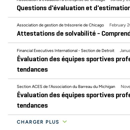
Questions d'évaluation et d'estimatio
February 2
Association de gestion de trésorerie de Chicago
Attestations de solvabilité - Comprend
Janu
Financial Executives International - Section de Detroit
Évaluation des équipes sportives prof
tendances
Nove
Section ACES de l'Association du Barreau du Michigan
Évaluation des équipes sportives prof
tendances
CHARGER PLUS
30ème conférence annuelle de la société américaine des évalu
October 2011