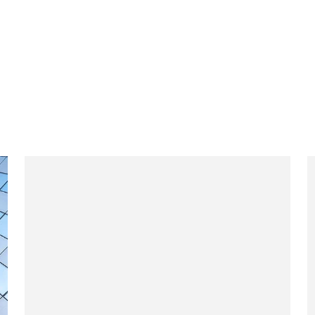
Évaluation des participations reportées
Série de séminaires en ligne à l'intention des gestionnaires d
Planification de votre audit de fin d'e
évaluations
Conférence internationale sur la gestion financière stratégiq
Le défi de l'évaluation
Octob
Broad College of Business, Michigan State University
Services de conseil en évaluation
Jul
Financial Executives International - Section de Chicago
Mesures de la juste valeur en comptab