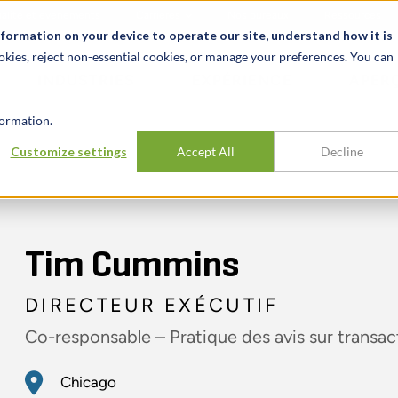
alité et événements
Carrières
Nos bureaux
Ressources
nformation on your device to operate our site, understand how it is
okies, reject non-essential cookies, or manage your preferences. You can
INDUSTRIES
EXPÉRIENCE
APER
ormation.
Customize settings
Accept All
Decline
Tim Cummins
DIRECTEUR EXÉCUTIF
Co-responsable – Pratique des avis sur transac
Chicago