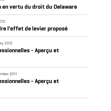
n en vertu du droit du Delaware
012
re l'effet de levier proposé
ary 2012
essionnelles - Aperçu et
mber 2011
essionnelles - Aperçu et
ateurs sur l'évaluation avancée des entreprises