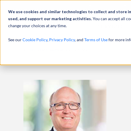
À propos de
Actu
We use cookies and similar technologies to collect and store i
used, and support our marketing activities.
You can accept all co
change your choices at any time.
SERVICES
See our
Cookie Policy
,
Privacy Policy
, and
Terms of Use
for more inf
ACCUEIL
PROFESSIONNELS
TIM CUMMINS