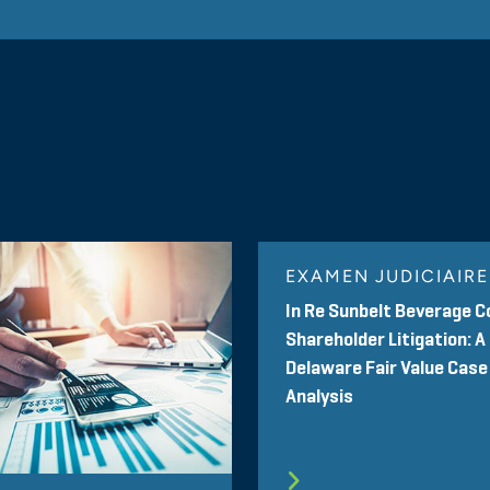
Section de Chicago de l'association pour la croissance des en
Solvabilité : la seule opinion qui compt
Société des experts-comptables de l'Illinois et le Centre pour 
2005
Loi de 2005 sur la prévention des faill
consommateur
EXAMEN JUDICIAIRE
Conférence annuelle conjointe du NCEO et de l'Institut Beyst
In Re Sunbelt Beverage C
Enjeux actuels de l'évaluation d'entre
Shareholder Litigation: A
Delaware Fair Value Case
Northbrook, Illinois, Groupe des experts-comptables CPA CP
Analysis
Évaluation des entreprises à participa
March
Table ronde sur la finance de l'Université de Chicago