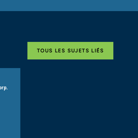
February 2006
treprises
e ?
December
la direction financière des entreprises
ites et la protection du
TOUS LES SUJETS LIÉS
April 2004
er
orp.
prise
October 2003
E
tion restreinte
 2003