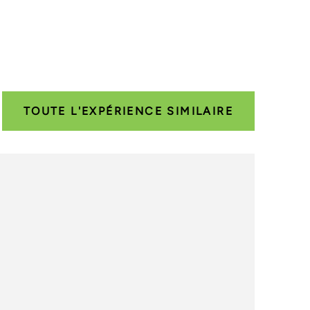
 et frais de gestion incitatifs
November 2009
e fonds d'investissement privés
xercice - Accent sur les
TOUTE L'EXPÉRIENCE SIMILAIRE
July 2009
ue du capital-investissement
er 2008
y 2008
ilité : incidences des SFAS 157