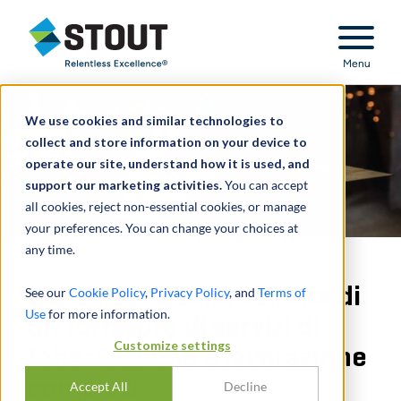
Stout Relentless Excellence
Menu
We use cookies and similar technologies to
collect and store information on your device to
operate our site, understand how it is used, and
support our marketing activities.
You can accept
all cookies, reject non-essential cookies, or manage
your preferences. You can change your choices at
any time.
Consulenza sulla vendita di
See our
Cookie Policy
,
Privacy Policy
, and
Terms of
Use
for more information.
un fornitore di servizi di
Customize settings
fabbricazione e lavorazione
completi
Accept All
Decline