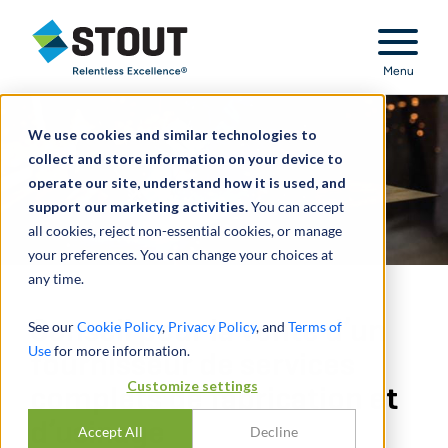
Stout Relentless Excellence
Menu
We use cookies and similar technologies to
collect and store information on your device to
operate our site, understand how it is used, and
support our marketing activities.
You can accept
all cookies, reject non-essential cookies, or manage
your preferences. You can change your choices at
any time.
Conseil pour la vente d’un
See our
Cookie Policy
,
Privacy Policy
, and
Terms of
Use
for more information.
fournisseur de services
Customize settings
complets de fabrication et
d’usinage
Accept All
Decline