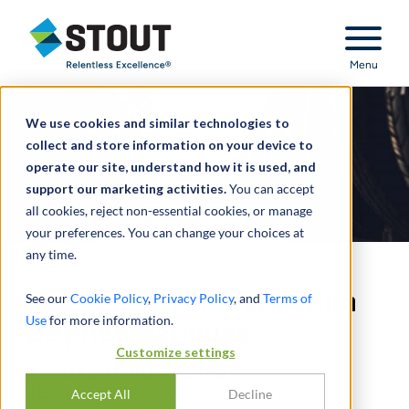
Stout Relentless Excellence
Menu
We use cookies and similar technologies to
collect and store information on your device to
operate our site, understand how it is used, and
support our marketing activities.
You can accept
all cookies, reject non-essential cookies, or manage
your preferences. You can change your choices at
any time.
Distribution et fabrication
See our
Cookie Policy
,
Privacy Policy
, and
Terms of
Use
for more information.
de pneumatiques
Customize settings
ACTUALITÉ DU SECTEUR -
2E TRIMESTRE 2020
Accept All
Decline