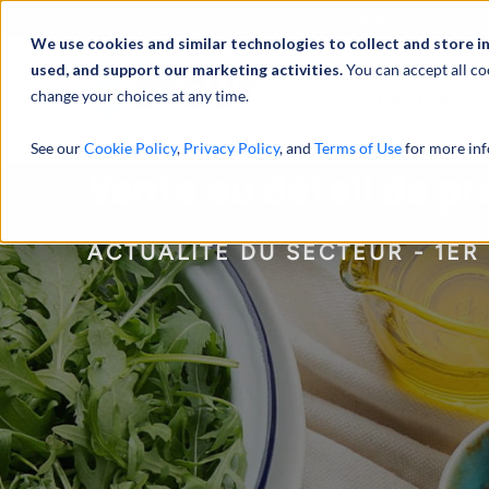
À propos de
Actu
We use cookies and similar technologies to collect and store i
used, and support our marketing activities.
You can accept all co
change your choices at any time.
SERVICES
See our
Cookie Policy
,
Privacy Policy
, and
Terms of Use
for more inf
Vente au détail de pr
ACTUALITÉ DU SECTEUR - 1ER