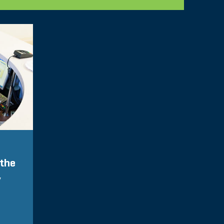
 the
y