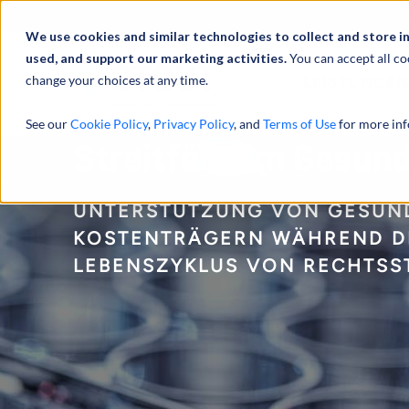
Über uns
We use cookies and similar technologies to collect and store i
used, and support our marketing activities.
You can accept all co
change your choices at any time.
LEISTUNGEN
See our
Cookie Policy
,
Privacy Policy
, and
Terms of Use
for more inf
Streitfälle im Gesu
UNTERSTÜTZUNG VON GESUND
KOSTENTRÄGERN WÄHREND D
LEBENSZYKLUS VON RECHTSST