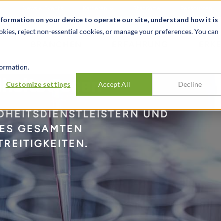
News & Events
Karrieren
Standorte
Ressourcen
nformation on your device to operate our site, understand how it is
okies, reject non-essential cookies, or manage your preferences. You can
BRANCHEN
ERFAHRUNG
ERK
ormation.
ndheitswesen
Customize settings
Accept All
Decline
HEITSDIENSTLEISTERN UND
ES GESAMTEN
REITIGKEITEN.