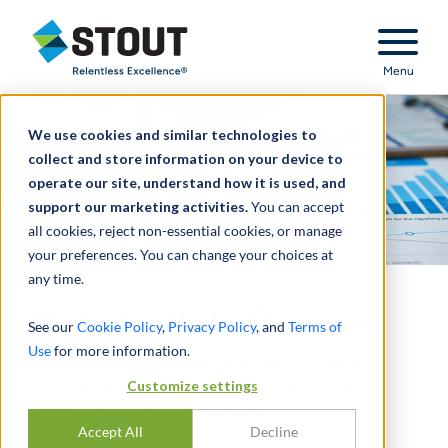
Stout Relentless Excellence
Menu
We use cookies and similar technologies to
collect and store information on your device to
operate our site, understand how it is used, and
support our marketing activities.
You can accept
all cookies, reject non-essential cookies, or manage
your preferences. You can change your choices at
any time.
Wirtschaftliche Beratung
See our
Cookie Policy
,
Privacy Policy
, and
Terms of
Use
for more information.
ÖKONOMEN, ÖKONOMETRIKER UND
Customize settings
STATISTIKER, DIE KOMPLEXITÄT IN
KLARHEIT VERWANDELN.
Accept All
Decline