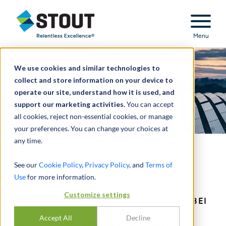
Stout Relentless Excellence
Menu
We use cookies and similar technologies to
collect and store information on your device to
operate our site, understand how it is used, and
support our marketing activities.
You can accept
all cookies, reject non-essential cookies, or manage
your preferences. You can change your choices at
any time.
Umweltrechtliche
See our
Cookie Policy
,
Privacy Policy
, and
Terms of
Streitigkeiten
Use
for more information.
Customize settings
UNTERSTÜTZUNG VON MANDANTEN BEI
STREITFÄLLEN IM BEREICH UMWELT
Accept All
Decline
UND NATÜRLICHE RESSOURCEN.