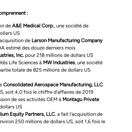
omprennent :
ion de
A&E Medical Corp.
, une société de
dollars US
l'acquisition de
Larson Manufacturing Company
ITDA estimé des douze derniers mois
stries, Inc.
pour 218 millions de dollars US
ités Life Sciences à
MW Industries
, une société
rtie totale de 825 millions de dollars US
e
Consolidated Aerospace Manufacturing, LLC
, soit 4,0 fois le chiffre d’affaires de 2019
ssion de ses activités OEM à
Montagu Private
dollars US
dium Equity Partners, LLC
, a fait l’acquisition de
viron 250 millions de dollars US, soit 1,6 fois le