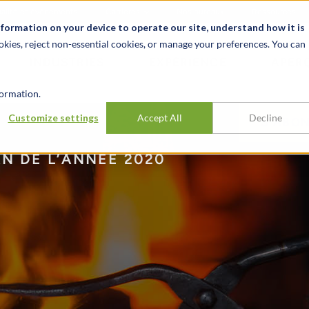
alité et événements
Carrières
Nos bureaux
Ressources
nformation on your device to operate our site, understand how it is
okies, reject non-essential cookies, or manage your preferences. You can
INDUSTRIES
EXPÉRIENCE
APER
ormation.
Customize settings
Accept All
Decline
S’ABON
AN DE L’ANNÉE 2020