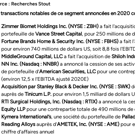
rce : Recherches Stout
 transactions notables de ce segment annoncées en 2020 c
Zimmer Biomet Holdings Inc. (NYSE : ZBH)
a fait l'acquisit
portefeuille de
Vance Street Capital
, pour 250 millions de 
Fortune Brands Home & Security Inc. (NYSE : FBHS)
a fait 
pour environ 740 millions de dollars US, soit 8,8 fois l'EB
MiddleGround Capital, LLC
a fait l'acquisition de
Shiloh Indu
NN Inc. (Nasdaq : NNBR)
a annoncé la cession de ses activ
de portefeuille d’
American Securities, LLC
pour une contrepa
(environ 12,5 x l’EBITDA ajusté 2020E)
Acquisition par Stanley Black & Decker Inc. (NYSE : SWK)
d
auprès de
Tinicum L.P.
pour environ 1,5 milliard de dollars US
RTI Surgical Holdings, Inc. (Nasdaq : RTIX)
a annoncé la ce
Equity LLP
pour une contrepartie totale de 490 millions de 
Kymera International’s
, une société du portefeuille de
Palla
Reading Alloys
auprès d’
AMETEK, Inc. (NYSE : AME)
pour en
chiffre d’affaires annuel