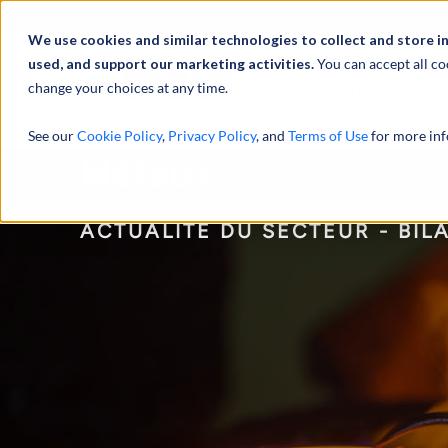
À propos de
Actu
We use cookies and similar technologies to collect and store i
used, and support our marketing activities.
You can accept all co
change your choices at any time.
SERVICES
See our
Cookie Policy
,
Privacy Policy
, and
Terms of Use
for more inf
Métaux
ACTUALITÉ DU SECTEUR - BIL