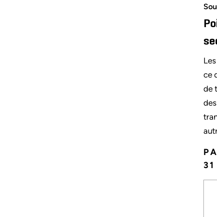
Sou
Po
se
Les
ce 
de 
des
tra
aut
PA
31