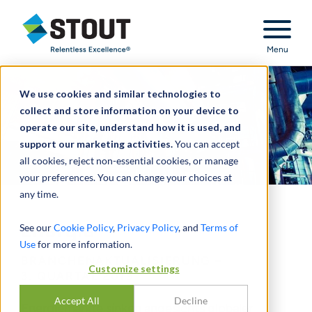
Stout Relentless Excellence
Menu
We use cookies and similar technologies to
collect and store information on your device to
operate our site, understand how it is used, and
support our marketing activities.
You can accept
all cookies, reject non-essential cookies, or manage
your preferences. You can change your choices at
any time.
Energie
See our
Cookie Policy
,
Privacy Policy
, and
Terms of
Use
for more information.
BRANCHENAKTUALISIERUNG –
Customize settings
3. QUARTAL 2019
Accept All
Decline
Energiemärkte sinken angesichts globaler